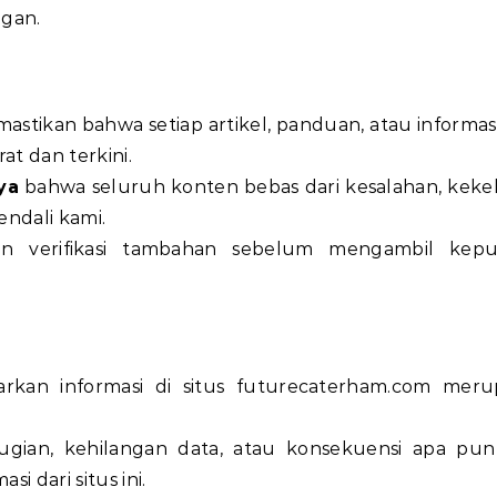
ngan.
tikan bahwa setiap artikel, panduan, atau informas
at dan terkini.
ya
bahwa seluruh konten bebas dari kesalahan, kekel
endali kami.
n verifikasi tambahan sebelum mengambil kepu
rkan informasi di situs
futurecaterham.com
meru
ugian, kehilangan data, atau konsekuensi apa pu
 dari situs ini.