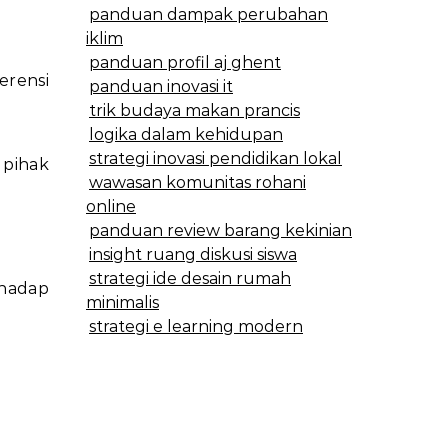
panduan dampak perubahan
iklim
panduan profil aj ghent
erensi
panduan inovasi it
trik budaya makan prancis
logika dalam kehidupan
strategi inovasi pendidikan lokal
 pihak
wawasan komunitas rohani
online
panduan review barang kekinian
insight ruang diskusi siswa
strategi ide desain rumah
rhadap
minimalis
strategi e learning modern