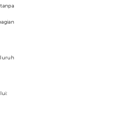
tanpa
bagian
eluruh
lui: