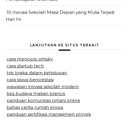
10 Inovasi Sekolah Masa Depan yang Mulai Terjadi
Hari Ini
LANJUTKAN KE SITUS TERKAIT
cara mencicip whisky
cara startup tech
trik logika dalam kehidupan
cara siswa berprestasi
wawasan inovasi sekolah modern
tips budaya makan prancis
panduan komunitas rohani online
bahas cerita rumah eropa
panduan sertifikasi manajemen proyek