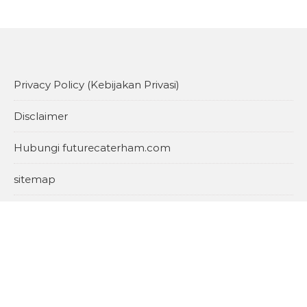
Privacy Policy (Kebijakan Privasi)
Disclaimer
Hubungi futurecaterham.com
sitemap
Tentang futurecaterham.com
strategi parlay
permainan gaple
permainan ceme
link alternatif slot
analisis odds