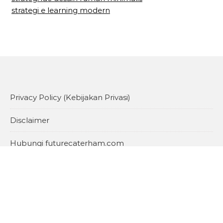
strategi e learning modern
Privacy Policy (Kebijakan Privasi)
Disclaimer
Hubungi futurecaterham.com
sitemap
Tentang futurecaterham.com
strategi parlay
permainan gaple
permainan ceme
link alternatif slot
analisis odds