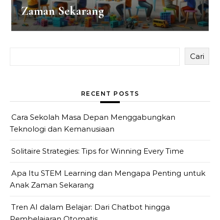
Zaman Sekarang
Cari
RECENT POSTS
Cara Sekolah Masa Depan Menggabungkan
Teknologi dan Kemanusiaan
Solitaire Strategies: Tips for Winning Every Time
Apa Itu STEM Learning dan Mengapa Penting untuk
Anak Zaman Sekarang
Tren AI dalam Belajar: Dari Chatbot hingga
Pembelajaran Otomatis